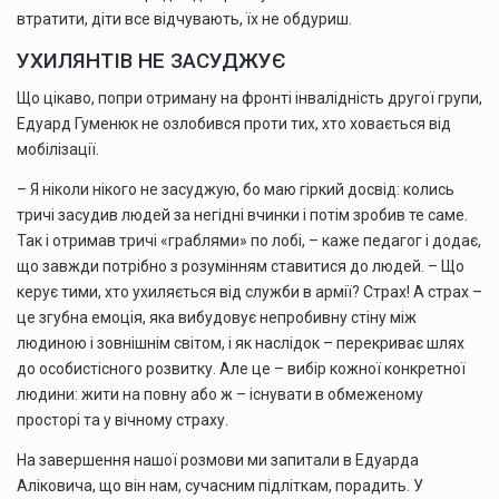
втратити, діти все відчувають, їх не обдуриш.
УХИЛЯНТІВ НЕ ЗАСУДЖУЄ
Що цікаво, попри отриману на фронті інвалідність другої групи,
Едуард Гуменюк не озлобився проти тих, хто ховається від
мобілізації.
– Я ніколи нікого не засуджую, бо маю гіркий досвід: колись
тричі засудив людей за негідні вчинки і потім зробив те саме.
Так і отримав тричі «граблями» по лобі, – каже педагог і додає,
що завжди потрібно з розумінням ставитися до людей. – Що
керує тими, хто ухиляється від служби в армії? Страх! А страх –
це згубна емоція, яка вибудовує непробивну стіну між
людиною і зовнішнім світом, і як наслідок – перекриває шлях
до особистісного розвитку. Але це – вибір кожної конкретної
людини: жити на повну або ж – існувати в обмеженому
просторі та у вічному страху.
На завершення нашої розмови ми запитали в Едуарда
Аліковича, що він нам, сучасним підліткам, порадить. У