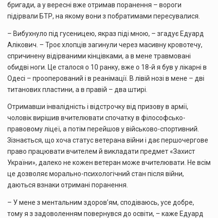
бригади, а у вересні вже отримав поранення – вороги
підірвали БТР, на якому вони з побратимами пересувалися.
– Вибухнуло під гусеницею, якраз піді мною, – згадує Едуард
Алікович. – Троє хлопців загинули через масивну кровотечу,
спричинену відірваними кінцівками, а в мене травмовані
обидві ноги. Це сталося о 10 ранку, вже о 18-й я був у лікарні в
Одесі – прооперований і в реанімації. В лівій нозі в мене – дві
титанових пластини, а в правій – два штирі.
Отримавши інвалідність і відстрочку від призову в армії,
чоловік вирішив вчителювати спочатку в філософсько-
правовому ліцеї, а потім перейшов у військово-спортивний.
Зізнається, що хоча статус ветерана війни і дає першочергове
право працювати вчителем й викладати предмет «Захист
України», далеко не кожен ветеран може вчителювати. Не всім
це дозволяє морально-психологічний стан після війни,
даються взнаки отримані поранення.
– У мене з ментальним здоров’ям, сподіваюсь, усе добре,
тому я з задоволенням повернувся до освіти, – каже Едуард