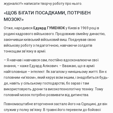
журналіст!» написати творчу роботу про нього.
«ЩОБ БІГАТИ ПОСАДКАМИ, ПОТРІБЕН
МОЗОК!»
Отже, народився
Едуард ГУМЕНЮК
у Києві в 1969 році в
родині кадрового військового. Продовжив сімейну династію,
закінчивши київський військовий виш. Поєднував свою
військову роботу з педагогічною, навчаючи солдатів
тонкощам зв’язку в армії.
– Я навчав і навчався сам, постійно вдосконалюючи свої
знання, – каже Едуард Алікович. – Вважаю, що в армії
найголовніше – інтелект. Як загалом у нинішньому житті. Він є
головним «м’язом», який керує всім іншим, і знадобиться будь-
де, навіть у сільському господарстві, бо зараз і там
використовують дрони та високотехнологічну техніку. Тому
головний мозок потрібно розвивати від дитинства.
Повномасштабне вторгнення застало його на Одещині, де він
служив у полку зв’язку. В травні його перевели до бойової