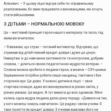
Алікович. – У цьому ліцеї відчув себе по-справжньому
реалізованим, бо звик працювати з вихованцями, які хочуть
стати військовими.
З ДІТЬМИ – НОРМАЛЬНОЮ МОВОЮ!
Це – життєвий принцип героя нашого матеріалу та гасло, під
яким він вчителює.
– Я вважаю, що страх – поганий мотиватор. Відчуваю, що
отримав від дітей певний кредит довіри і дуже це ціную.
Навертаю їх до навчання системністю та контролем, добрим
словом, – ділиться своєю педагогічною мудрістю ветеран. –
Словом можна зробити з людини героя, а можна – СЗЧ-шника.
Зауваження потрібно робити лише наодинці, тактовно і без
сторонніх вух. Це дієво. У кожної дитини в ліцеї – своя
стартова позиція, адже всі виховувалися в різних сім’ях, у
різних умовах. Це видно. А тут вимоги до всіх однакові. Мені
колись одна мудра людина дала цінну пораду: «Дивися на тих,
у кого можеш чомусь навчитися». Це раджу і своїм учням. Є
таке поняття як кредит довіри. З учнями важливо його не