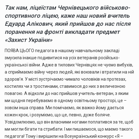
Так нам, ліцеїстам Чернівецького військово-
спортивного ліцею, каже наш новий вчитель
Едуард Алікович, який прийшов до нас після
поранення на фронті викладати предмет
«Захист України»
ПОЯВА ЦЬОГО педагога в нашому навчальному закладі
змусила інакше подивитися на усіх ветеранів російсько-
української війни. Адже в тилових Чернівцях не чуємо вибухів,
а сприймаємо війну через людей, які воювали і втратили на ній
здоров’я. У місті зустрічаємо чимало чоловіків на протезах,
костилях чи з тростинами, ставимося до них з величезною
повагою. А відколи до нас прийшов учитель-ветеран, з яким
ми щодня перебуваємо в одному освітньому просторі, це –
зовсім інша справа. Ми помічаємо, як важко йому дається
кожен крок, і розуміємо, що це, певно, дуже боляче.
Усвідомлюємо, що він власними ногами поплатився за те, щоб
ми могли бігати та стрибати. І ми пишаємося, що маємо такого
педагога! Тому і вирішили на Всеукраїнський конкурс «Я –