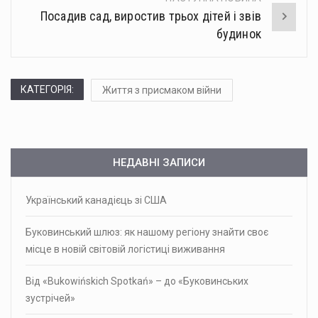
Посадив сад, виростив трьох дітей і звів
будинок
КАТЕГОРІЯ:
Життя з присмаком війни
НЕДАВНІ ЗАПИСИ
Український канадієць зі США
Буковинський шлюз: як нашому регіону знайти своє
місце в новій світовій логістиці виживання
Від «Bukowińskich Spotkań» – до «Буковинських
зустрічей»