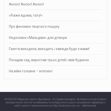
Аксіос! Аксіос! Аксіос!
«Я вже вдома, тату!»
Про фено­мен твор­чого пошуку
Недосяжні «Мальдіви» для дітвори
Газета виходила, виходить і завжди буде з вами!
Посадив сад, виростив трьох дітей і звів будинок
На війні головне – інтелект
© 2026 КП Редакція газети «Буковина». Усі права захищено. За повного чи часткового
використання текстів та зображень чи за будь-якого іншого поширення інформації з
сайту газети гіперпосилання на http://bukovyna.com.ua – обов’язкове.