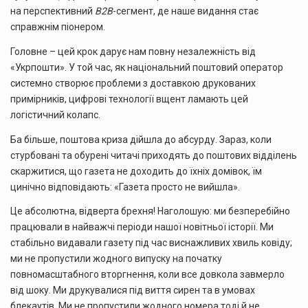
на перспективний
B2B
-сегмент, де наше видання стає
справжнім піонером.
Головне – цей крок дарує нам повну незалежність від
«Укрпошти». У той час, як національний поштовий оператор
системно створює проблеми з доставкою друкованих
примірників, цифрові технології вщент ламають цей
логістичний колапс.
Ба більше, поштова криза дійшла до абсурду. Зараз, коли
стурбовані та обурені читачі приходять до поштових відділень
скаржитися, що газета не доходить до їхніх домівок, їм
цинічно відповідають: «Газета просто не вийшла».
Це абсолютна, відверта брехня! Наголошую: ми безперебійно
працювали в найважчі періоди нашої новітньої історії. Ми
стабільно видавали газету під час виснажливих хвиль ковіду;
ми не пропустили жодного випуску на початку
повномасштабного вторгнення, коли все довкола завмерло
від шоку. Ми друкувалися під виття сирен та в умовах
блекаутів. Ми не пропустили жодного номера тоді й не