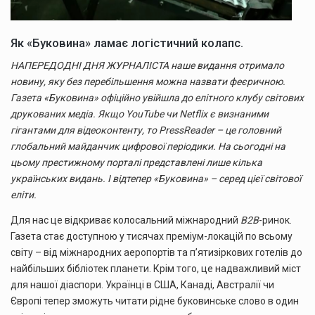
Як «Буковина» ламає логістичний колапс.
НАПЕРЕДОДНІ ДНЯ ЖУРНАЛІСТА наше видання отримало
новину, яку без перебільшення можна назвати феєричною.
Газета «Буковина» офіційно увійшла до елітного клубу світових
друкованих медіа. Якщо YouTube чи Netflix є визнаними
гігантами для відеоконтенту, то PressReader – це головний
глобальний майданчик цифрової періодики. На сьогодні на
цьому престижному порталі представлені лише кілька
українських видань. І відтепер «Буковина» – серед цієї світової
еліти.
Для нас це відкриває колосальний міжнародний
B2B
-ринок.
Газета стає доступною у тисячах преміум-локацій по всьому
світу – від міжнародних аеропортів та п’ятизіркових готелів до
найбільших бібліотек планети. Крім того, це надважливий міст
для нашої діаспори. Українці в США, Канаді, Австралії чи
Європі тепер зможуть читати рідне буковинське слово в один