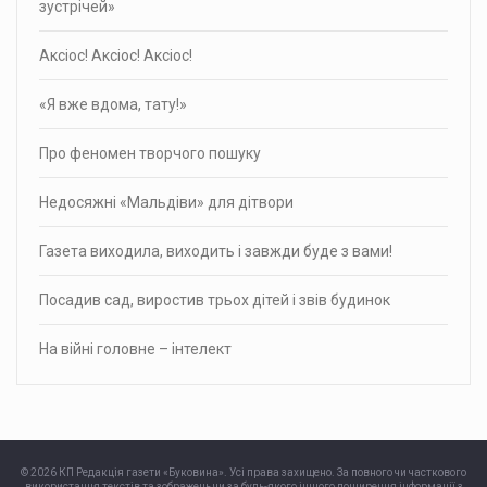
зустрічей»
Аксіос! Аксіос! Аксіос!
«Я вже вдома, тату!»
Про фено­мен твор­чого пошуку
Недосяжні «Мальдіви» для дітвори
Газета виходила, виходить і завжди буде з вами!
Посадив сад, виростив трьох дітей і звів будинок
На війні головне – інтелект
© 2026 КП Редакція газети «Буковина». Усі права захищено. За повного чи часткового
використання текстів та зображень чи за будь-якого іншого поширення інформації з