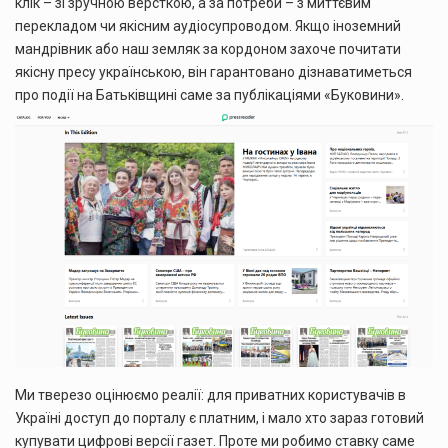
клік – зі зручною версткою, а за потреби – з миттєвим
перекладом чи якісним аудіосупроводом. Якщо іноземний
мандрівник або наш земляк за кордоном захоче почитати
якісну пресу українською, він гарантовано дізнаватиметься
про події на Батьківщині саме за публікаціями «Буковини».
Ми тверезо оцінюємо реалії: для приватних користувачів в
Україні доступ до порталу є платним, і мало хто зараз готовий
купувати цифрові версії газет. Проте ми робимо ставку саме