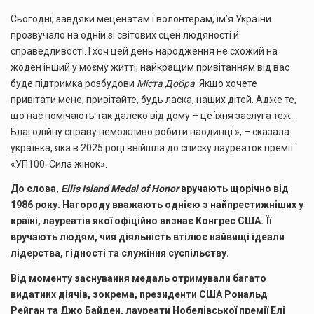
Сьогодні, завдяки меценатам і волонтерам, ім’я України
прозвучало на одній зі світових сцен людяності й
справедливості. І хоч цей день народження не схожий на
жоден інший у моєму житті, найкращим привітанням від вас
буде підтримка розбудови
Міста Добра
. Якщо хочете
привітати мене, привітайте, будь ласка, наших дітей. Адже те,
що нас помічають так далеко від дому – це їхня заслуга теж.
Благодійну справу неможливо робити наодинці.», – сказала
українка, яка в 2025 році ввійшла до списку лауреаток премії
«УП100: Сила жінок».
До слова,
Ellis Island Medal of Honor
вручають щорічно від
1986 року. Нагороду вважають однією з найпрестижніших у
країні, лауреатів якої офіційно визнає Конгрес США. Її
вручають людям, чия діяльність втілює найвищі ідеали
лідерства, гідності та служіння суспільству.
Від моменту заснування медаль отримували багато
видатних діячів, зокрема, президенти США Рональд
Рейган та Джо Байден, лауреати Нобелівської премії Елі