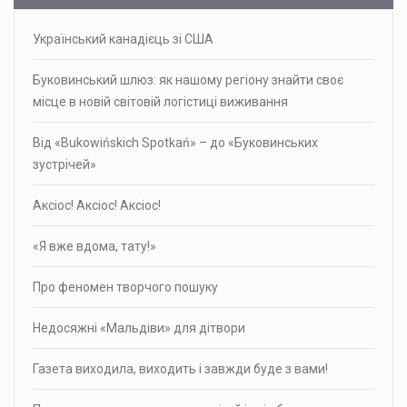
Український канадієць зі США
Буковинський шлюз: як нашому регіону знайти своє
місце в новій світовій логістиці виживання
Від «Bukowińskich Spotkań» – до «Буковинських
зустрічей»
Аксіос! Аксіос! Аксіос!
«Я вже вдома, тату!»
Про фено­мен твор­чого пошуку
Недосяжні «Мальдіви» для дітвори
Газета виходила, виходить і завжди буде з вами!