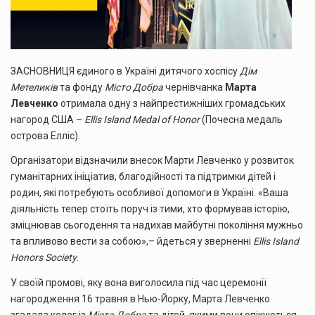
ЗАСНОВНИЦЯ єдиного в Україні дитячого хоспісу
Дім
Метеликів
та фонду
Місто Добра
чернівчанка
Марта
Левченко
отримала одну з найпрестижніших громадських
нагород США –
Ellis Island Medal of Honor
(Почесна медаль
острова Елліс).
Організатори відзначили внесок Марти Левченко у розвиток
гуманітарних ініціатив, благодійності та підтримки дітей і
родин, які потребують особливої допомоги в Україні. «Ваша
діяльність тепер стоїть поруч із тими, хто формував історію,
зміцнював сьогодення та надихав майбутні покоління мужньо
та впливово вести за собою»,– йдеться у зверненні
Ellis Island
Honors Society
.
У своїй промові, яку вона виголосила під час церемонії
нагородження 16 травня в Нью-Йорку, Марта Левченко
згадала колег із
Міста Добра
та дітей, якими вони опікуються.