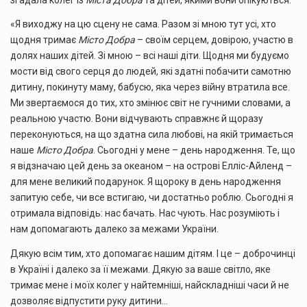
«Я виходжу на цю сцену не сама. Разом зі мною тут усі, хто
щодня тримає
Місто Добра
– своїм серцем, довірою, участю в
долях наших дітей. Зі мною – всі наші діти. Щодня ми будуємо
мости від свого серця до людей, які здатні побачити самотню
дитину, покинуту маму, бабусю, яка через війну втратила все.
Ми звертаємося до тих, хто змінює світ не гучними словами, а
реальною участю. Вони відчувають справжнє й щоразу
переконуються, на що здатна сила любові, на якій тримається
наше
Місто Добра
. Сьогодні у мене – день народження. Те, що
я відзначаю цей день за океаном – на острові Елліс-Айленд –
для мене великий подарунок. Я щороку в день народження
запитую себе, чи все встигаю, чи достатньо роблю. Сьогодні я
отримала відповідь: нас бачать. Нас чують. Нас розуміють і
нам допомагають далеко за межами України.
Дякую всім тим, хто допомагає нашим дітям. І це – доброчинці
в Україні і далеко за її межами. Дякую за ваше світло, яке
тримає мене і моїх колег у найтемніші, найскладніші часи й не
дозволяє відпустити руку дитини…