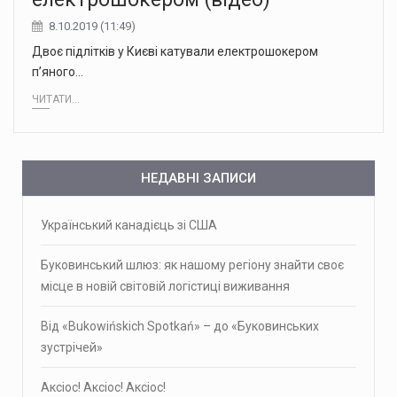
8.10.2019 (11:49)
Двоє підлітків у Києві катували електрошокером
п’яного…
ЧИТАТИ...
НЕДАВНІ ЗАПИСИ
Український канадієць зі США
Буковинський шлюз: як нашому регіону знайти своє
місце в новій світовій логістиці виживання
Від «Bukowińskich Spotkań» – до «Буковинських
зустрічей»
Аксіос! Аксіос! Аксіос!