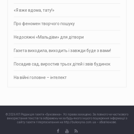
«Я вже вдома, тату!»
Про фено­мен твор­чого пошуку
Недосяжні «Мальдіви» для дітвори
Газета виходила, виходить і завжди буде з вами!
Посадив сад, виростив трьох дітей і звів будинок
На війні головне – інтелект
© 2026 КП Редакція газети «Буковина». Усі права захищено. За повного чи часткового
використання текстів та зображень чи за будь-якого іншого поширення інформації з
сайту газети гіперпосилання на http://bukovyna.com.ua – обов’язкове.