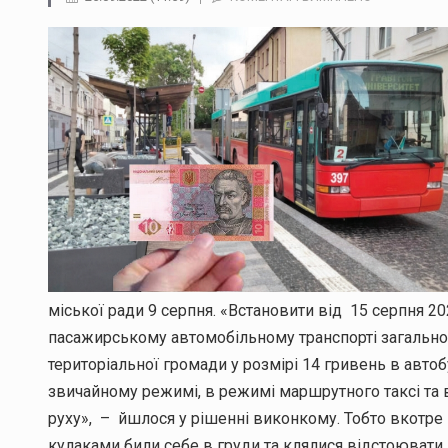
ТАРИФ
ЗМІНИВСЯ,
ЯКІСТЬ
ПОСЛУГ
–
НІ
міської ради 9 серпня. «Встановити від 15 серпня 2
пасажирському автомобільному транспорті загально
територіальної громади у розмірі 14 гривень в авто
звичайному режимі, в режимі маршрутного таксі та
руху», – йшлося у рішенні виконкому. Тобто вкотре 
кулаками били себе в груди та клялися відстоювати і