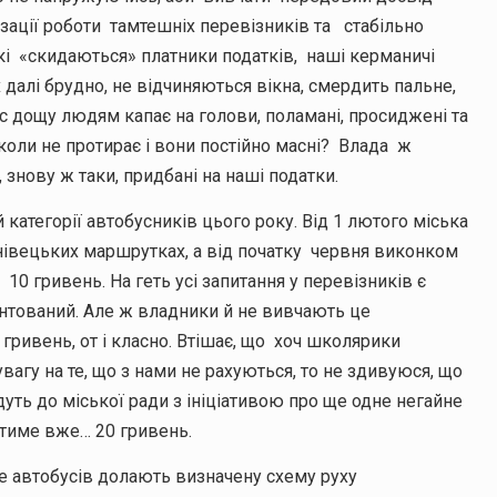
ізації роботи тамтешніх перевізників та стабільно
які «скидаються» платники податків, наші керманичі
 далі брудно, не відчиняються вікна, смердить пальне,
час дощу людям капає на голови, поламані, просиджені та
ніколи не протирає і вони постійно масні? Влада ж
 знову ж таки, придбані на наші податки.
 категорії автобусників цього року. Від 1 лютого міська
рнівецьких маршрутках, а від початку червня виконком
0 гривень. На геть усі запитання у перевізників є
рунтований. Але ж владники й не вивчають це
гривень, от і класно. Втішає, що хоч школярики
агу на те, що з нами не рахуються, то не здивуюся, що
уть до міської ради з ініціативою про ще одне негайне
итиме вже… 20 гривень.
ше автобусів долають визначену схему руху