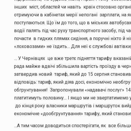
інших міст, областей чи навіть країн стосовно орган
отримуючи в кабінетах мерії непогані зарплати, на 
поступаються. Що їм до того, що в міських автобусах
водії палять під час руху транспортного засобу, під 
почасти в гидких плямах сидіння, а поручні ніхто й 
«лоховозами» не їздить… Для неї є службові автівки,
… У Чернівцях це вже третє підняття тарифу вказаній
рада майже вдвічі збільшила вартість проїзду в че
затвердив новий тариф, який до 15 серпня становив 1
відповідь: тариф, який діяв досі, економічно необг
обгрунтування! Запропонували «надавачі послуг» 14 
платитимуть половину… І якщо ми не звертатимемо ув
до кінця року власники маршрутів і маршруток вийд
економічне «дообгрунтування» тарифу, який станов
…А тим часом доводиться спостерігати, як все біль