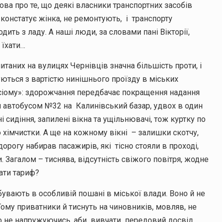
ова про те, що деякі власники транспортних засобів
 констатує жінка, не ремонтують, і транспорту
ить з ладу. А наші люди, за словами пані Вікторії,
 їхати…
таних на вулицях Чернівців значна більшість проти, і
ються з вартістю нинішнього проїзду в міських
сіому»: здорожчання передбачає покращення надання
ли автобусом №32 на Калинівський базар, удвох в один
і сидіння, запилені вікна та ущільнювачі, тож куртку по
хімчистки. А ще на кожному вікні – залишки скотчу,
дорогу набирав пасажирів, які тісно стояли в проході,
 Загалом – тиснява, відсутність свіжого повітря, жодне
вати тариф?
ебувають в особливій пошані в міської влади. Воно й не
Тому приватники й тиснуть на чиновників, мовляв, не
иво не напружуючись, аби вивчати передовий досвід