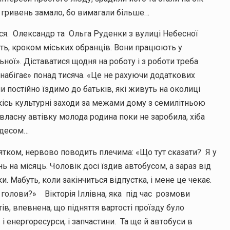
4 гривень замало, бо вимагали більше…
ися. Олександр та Ольга Руденки з вулиці Небесної
ть, кроком міських обранців. Вони працюють у
ної». Діставатися щодня на роботу і з роботи треба
«набігає» понад тисяча. «Це не рахуючи додаткових
ли постійно їздимо до батьків, які живуть на околиці
 якісь культурні заходи за межами дому з семилітньою
ласну автівку молода родина поки не заробила, хіба
едесом…
тком, нервово поводить плечима: «Що тут сказати? Я у
 на місяць. Чоловік досі їздив автобусом, а зараз від
 Мабуть, коли закінчиться відпустка, і мене це чекає.
голови?» Вікторія Іллівна, яка під час розмови
в, впевнена, що підняття вартості проїзду було
 енергоресурси, і запчастини. Та ще й автобуси в