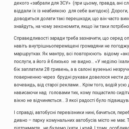
декого «забрали для ЗСУ» (при цьому, правда, ані сл
віддали їх із неабиякою для себе вигодою). Дороги,
доводиться долати такі перешкоди, що він часто виход
знайдуть, на чому зекономити, якщо їм таки потрібно
Справедливості заради треба зазначити, що серед опи
навіть внутрішньопереміщені громадяни не погоджу
маршрутках. Як мантру, всі повторюють відому «ак
послуги, а його й близько не видно… «У неділю їха
бік заплатили 28 гривень, а в салоні вузенькі незручн
поверненню через брудні рукави довелося нести до 
вочевидь, від старої реклами… Крім того, водій усю 
нависаючи над головами тих, кому пощастило сидіти.
вікно не відчиняється… З якої радості було підвищу
І справді, автобусні перевізники нині, бачиться, пер
дивно – парку комунальних автобусів місто не має. 
підтримаєте, не будемо їхати, і край. І тому особл