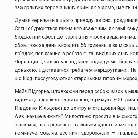
зажерливих перевізників, яким, як відомо, навіть 1
Думки чернівчан з цього приводу, звісно, розділил
Сотні обурюються таким невиваженим, як самі кажу
бюджетній сфері, де зарплатня «трохи вища мінімаль
обом, тож за день виходить 56 гривень, а за місяць 
поїздок, пов’язаних із роботою, та вихідних днів, ко
Чернівців. І, звісно, час від часу відвідуємо бодай
донькою, а діставатися треба теж маршрутками… На в
що іноді послуговуються стареньким татовим мерс
Майя Підгорна, штовхаючи перед собою візок з маля
відпустці з догляду за дитиною, отримую 800 гривень
Південно-Кільцевої до центру міста щодня йде пішки.
А як інакше вижити? Милостиню просити в міського 
зізналася, що є родичкою власника одного з маршруті
неминуче: мовляв, все нині здорожчало – і пальне, і