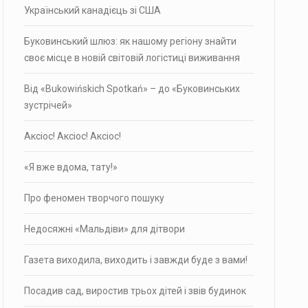
Український канадієць зі США
Буковинський шлюз: як нашому регіону знайти
своє місце в новій світовій логістиці виживання
Від «Bukowińskich Spotkań» – до «Буковинських
зустрічей»
Аксіос! Аксіос! Аксіос!
«Я вже вдома, тату!»
Про фено­мен твор­чого пошуку
Недосяжні «Мальдіви» для дітвори
Газета виходила, виходить і завжди буде з вами!
Посадив сад, виростив трьох дітей і звів будинок