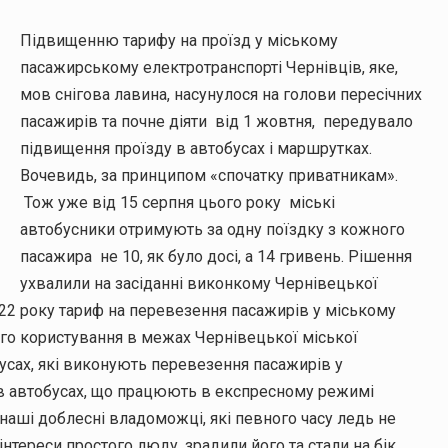
Підвищенню тарифу на проїзд у міському
пасажирському електротранспорті Чернівців, яке,
мов снігова лавина, насунулося на голови пересічних
пасажирів та почне діяти від 1 жовтня, передувало
підвищення проїзду в автобусах і маршрутках.
Вочевидь, за принципом «спочатку приватникам».
Тож уже від 15 серпня цього року міські
автобусники отримують за одну поїздку з кожного
пасажира не 10, як було досі, а 14 гривень. Рішення
ухвалили на засіданні виконкому Чернівецької
022 року тариф на перевезення пасажирів у міському
го користування в межах Чернівецької міської
бусах, які виконують перевезення пасажирів у
 в автобусах, що працюють в експресному режимі
наші доблесні владоможці, які певного часу ледь не
нтереси простого люду, зрадили його та стали на бік