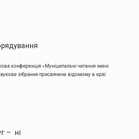
орядування
кова конференція «Муніципальні читання імені
аукове зібрання присвячене відомому в краї
г – ні