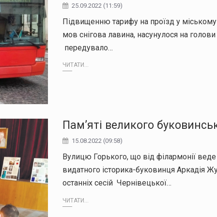
25.09.2022 (11:59)
Підвищенню тарифу на проїзд у міському 
мов снігова лавина, насунулося на голови
передувало…
ЧИТАТИ...
Пам’яті великого буковинсь
15.08.2022 (09:58)
Вулицю Горького, що від філармонії веде
видатного історика-буковинця Аркадія Жу
останніх сесій Чернівецької…
ЧИТАТИ...