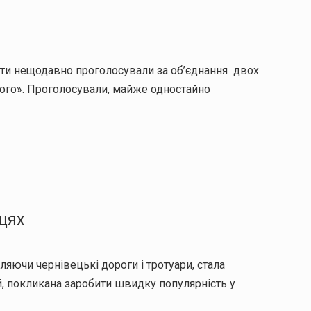
тати нещодавно проголосували за об’єднання двох
евого». Проголосували, майже одностайно
цях
яючи чернівецькі дороги і тротуари, стала
й, покликана заробити швидку популярність у