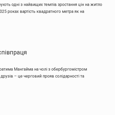
ують одні з найвищих темпів зростання цін на житло
025 роках вартість квадратного метра як на
співпраця
ратима Мангайма на чолі з обербургомістром
 друзів – це черговий прояв солідарності та