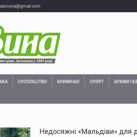
bukovyna@gmail.com
ІКА
СУСПІЛЬСТВО
КРИМІНАЛ
СПОРТ
АРХІВИ ГА
Недосяжні «Мальдіви» для 