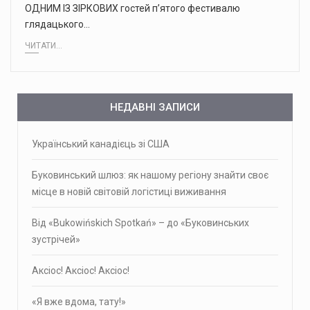
ОДНИМ ІЗ ЗІРКОВИХ гостей п’ятого фестивалю
глядацького…
ЧИТАТИ...
НЕДАВНІ ЗАПИСИ
Український канадієць зі США
Буковинський шлюз: як нашому регіону знайти своє
місце в новій світовій логістиці виживання
Від «Bukowińskich Spotkań» – до «Буковинських
зустрічей»
Аксіос! Аксіос! Аксіос!
«Я вже вдома, тату!»