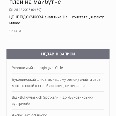
план на майбутнє
25.12.2025 (04:59)
ЦЕ НЕ ПІДСУМКОВА аналітика. Це — констатація факту:
минає…
ЧИТАТИ...
НЕДАВНІ ЗАПИСИ
Український канадієць зі США
Буковинський шлюз: як нашому регіону знайти своє
місце в новій світовій логістиці виживання
Від «Bukowińskich Spotkań» – до «Буковинських
зустрічей»
Аксіос! Аксіос! Аксіос!