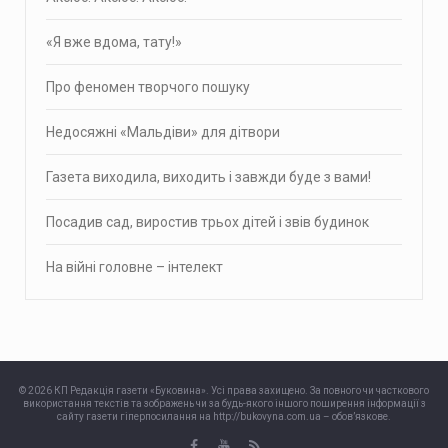
«Я вже вдома, тату!»
Про фено­мен твор­чого пошуку
Недосяжні «Мальдіви» для дітвори
Газета виходила, виходить і завжди буде з вами!
Посадив сад, виростив трьох дітей і звів будинок
На війні головне – інтелект
© 2026 КП Редакція газети «Буковина». Усі права захищено. За повного чи часткового
використання текстів та зображень чи за будь-якого іншого поширення інформації з
сайту газети гіперпосилання на http://bukovyna.com.ua – обов’язкове.