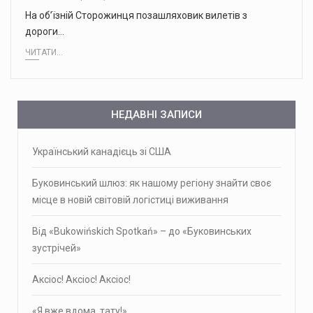
На об’їзній Сторожинця позашляховик вилетів з
дороги…
ЧИТАТИ...
НЕДАВНІ ЗАПИСИ
Український канадієць зі США
Буковинський шлюз: як нашому регіону знайти своє
місце в новій світовій логістиці виживання
Від «Bukowińskich Spotkań» – до «Буковинських
зустрічей»
Аксіос! Аксіос! Аксіос!
«Я вже вдома, тату!»