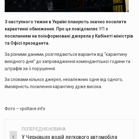
З наступного тижня в Україні планують значно посилити
карантинні обмеження. Про це повідомляє
УП
з
посиланням на поінформовані джерела у Кабінеті міністрів
та Офісі президента.
За різними даними, розглядаються варіанти від “карантину
вихідного дня” до запровадження комендантської години та
штрафів за її порушення.
За словами кількох джерел, незалежних одне від одного,
ймовірність посилення карантину дуже висока.
Фото – vpoltave.info
ПОПЕРЕДНЯ НОВИНА
Post
У Чернівцях водій легкового автомобіля