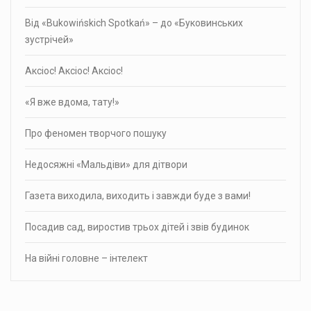
Від «Bukowińskich Spotkań» – до «Буковинських
зустрічей»
Аксіос! Аксіос! Аксіос!
«Я вже вдома, тату!»
Про фено­мен твор­чого пошуку
Недосяжні «Мальдіви» для дітвори
Газета виходила, виходить і завжди буде з вами!
Посадив сад, виростив трьох дітей і звів будинок
На війні головне – інтелект