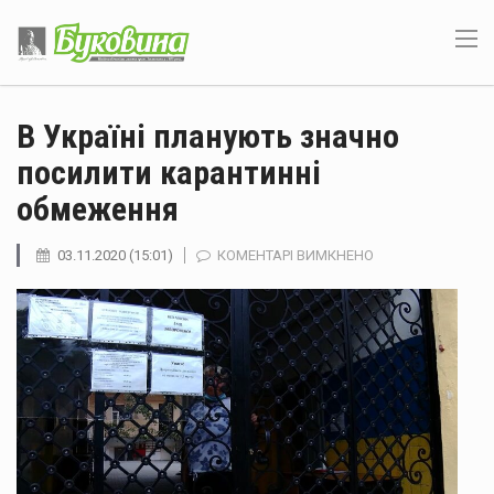
В Україні планують значно
посилити карантинні
обмеження
ДО
03.11.2020 (15:01)
КОМЕНТАРІ ВИМКНЕНО
В
УКРАЇНІ
ПЛАНУЮТЬ
ЗНАЧНО
ПОСИЛИТИ
КАРАНТИННІ
ОБМЕЖЕННЯ