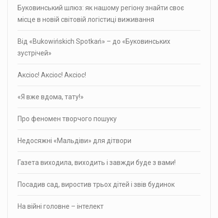
Буковинський шлюз: як нашому регіону знайти своє
місце в новій світовій логістиці виживання
Від «Bukowińskich Spotkań» – до «Буковинських
зустрічей»
Аксіос! Аксіос! Аксіос!
«Я вже вдома, тату!»
Про фено­мен твор­чого пошуку
Недосяжні «Мальдіви» для дітвори
Газета виходила, виходить і завжди буде з вами!
Посадив сад, виростив трьох дітей і звів будинок
На війні головне – інтелект