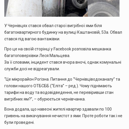
У Чернівцях стався обвал старої вигрібної ями біля
багатоквартирного будинку на вулиці Каштановій, 53а. Обвал
стався під вагою вантажівки.
Про це на своїй сторінці у Facebook розповіла мешканка
багатоповерхівки Леся Мальцева.
За її словами, інцидент стався вчора вночі, однак комунальні
служби досі не відреагували.
“Це мікрорайон Рогізна. Питання до “Чернівціводоканалу” та
голови нашого ОТБСББ (“Еліта” – ред.). Чому піднімають
тарифи на воду та водовідведення, не перевіривши стан
вигрібних ям?”, – обурюється чернівчанка.
Вона додала, що навесні жителі квартир здавали по 100
гривень на викачування нечистот з ями. Проте роботи так і не
були проведені.