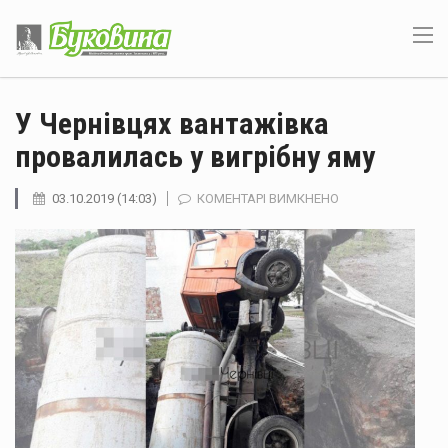
У Чернівцях вантажівка
провалилась у вигрібну яму
ДО
03.10.2019 (14:03)
КОМЕНТАРІ ВИМКНЕНО
У
ЧЕРНІВЦЯХ
ВАНТАЖІВКА
ПРОВАЛИЛАСЬ
У
ВИГРІБНУ
ЯМУ