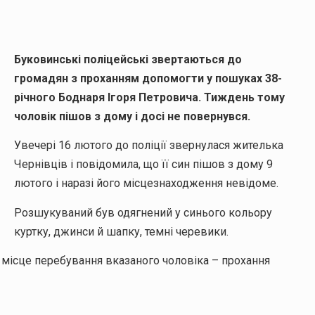
Буковинські поліцейські звертаються до
громадян з проханням допомогти у пошуках 38-
річного Боднаря Ігоря Петровича. Тиждень тому
ИНА
чоловік пішов з дому і досі не повернувся.
Увечері 16 лютого до поліції звернулася жителька
Чернівців і повідомила, що її син пішов з дому 9
лютого і наразі його місцезнаходження невідоме.
Розшукуваний був одягнений у синього кольору
куртку, джинси й шапку, темні черевики.
місце перебування вказаного чоловіка – прохання