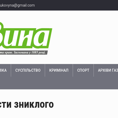
bukovyna@gmail.com
ІКА
СУСПІЛЬСТВО
КРИМІНАЛ
СПОРТ
АРХІВИ ГА
сти зниклого