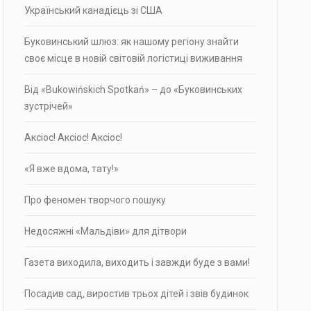
Український канадієць зі США
Буковинський шлюз: як нашому регіону знайти
своє місце в новій світовій логістиці виживання
Від «Bukowińskich Spotkań» – до «Буковинських
зустрічей»
Аксіос! Аксіос! Аксіос!
«Я вже вдома, тату!»
Про фено­мен твор­чого пошуку
Недосяжні «Мальдіви» для дітвори
Газета виходила, виходить і завжди буде з вами!
Посадив сад, виростив трьох дітей і звів будинок