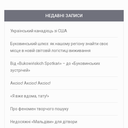
НЕДАВНІ ЗАПИСИ
Український канадієць зі США
Буковинський шлюз: як нашому регіону знайти своє
місце в новій світовій логістиці виживання
Від «Bukowińskich Spotkań» – до «Буковинських
зустрічей»
Аксіос! Аксіос! Аксіос!
«Я вже вдома, тату!»
Про фено­мен твор­чого пошуку
Недосяжні «Мальдіви» для дітвори