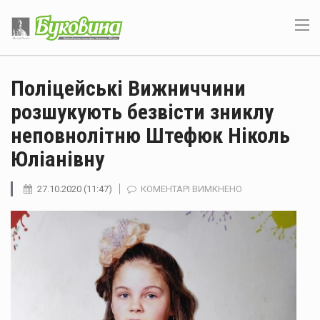
Поліцейські Вижниччини
розшукують безвісти зниклу
неповнолітню Штефюк Ніколь
Юліанівну
ДО
27.10.2020 (11:47)
КОМЕНТАРІ ВИМКНЕНО
ПОЛІЦЕЙСЬКІ
ВИЖНИЧЧИНИ
РОЗШУКУЮТЬ
БЕЗВІСТИ
ЗНИКЛУ
НЕПОВНОЛІТНЮ
ШТЕФЮК
НІКОЛЬ