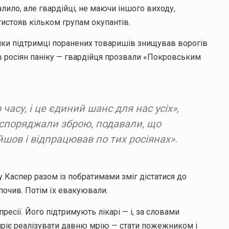
лило, але гвардійці, не маючи іншого виходу,
истояв кільком групам окупантів.
дяки підтримці поранених товаришів знищував ворогів
и в росіян паніку — гвардійця прозвали «Покровським
часу, і це єдиний шанс для нас усіх»,
 споряджали зброю, подавали, що
ийшов і відпрацював по тих росіянах».
у Каспер разом із побратимами зміг дістатися до
дпочив. Потім їх евакуювали.
есії. Його підтримують лікарі — і, за словами
мріє реалізувати давню мрію — стати пожежником і