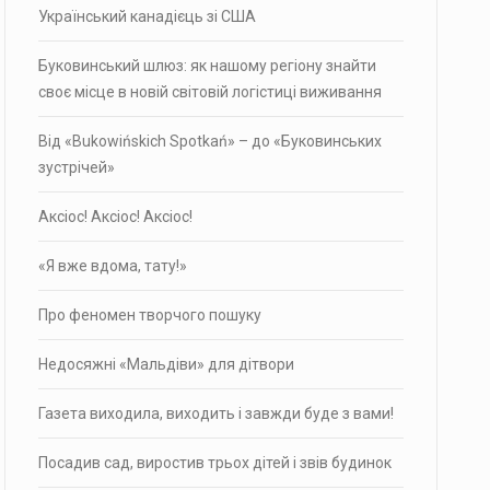
Український канадієць зі США
Буковинський шлюз: як нашому регіону знайти
своє місце в новій світовій логістиці виживання
Від «Bukowińskich Spotkań» – до «Буковинських
зустрічей»
Аксіос! Аксіос! Аксіос!
«Я вже вдома, тату!»
Про фено­мен твор­чого пошуку
Недосяжні «Мальдіви» для дітвори
Газета виходила, виходить і завжди буде з вами!
Посадив сад, виростив трьох дітей і звів будинок