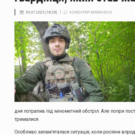
ДО
30.07.2025 (18:28)
КОМЕНТАРІ ВИМКНЕНО
“ПОКРОВСЬ
ПРИВИД”:
ІСТОРІЯ
ЧЕРНІВЕЦЬК
ГВАРДІЙЦЯ,
ЯКИЙ
СТАВ
ЖАХОМ
ДЛЯ
ОКУПАНТІВ
дня потрапив під мінометний обстріл. Але попри постій
трималися.
Особливо запам’яталася ситуація, коли росіяни впр