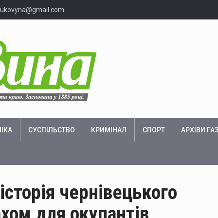
bukovyna@gmail.com
ІКА
СУСПІЛЬСТВО
КРИМІНАЛ
СПОРТ
АРХІВИ ГА
історія чернівецького
ахом для окупантів