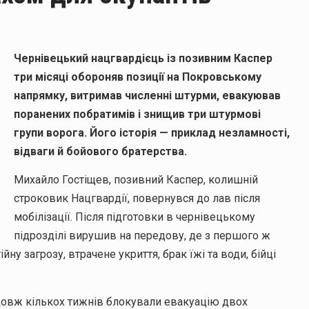
КИЙ
Чернівецький нацгвардієць із позивним Каспер
три місяці обороняв позиції на Покровському
ОГО
напрямку, витримав численні штурми, евакуював
поранених побратимів і знищив три штурмові
групи ворога. Його історія — приклад незламності,
відваги й бойового братерства.
Михайло Гостіщев, позивний Каспер, колишній
строковик Нацгвардії, повернувся до лав після
мобілізації. Після підготовки в чернівецькому
підрозділі вирушив на передову, де з першого ж
ну загрозу, втрачене укриття, брак їжі та води, бійці
одовж кількох тижнів блокували евакуацію двох