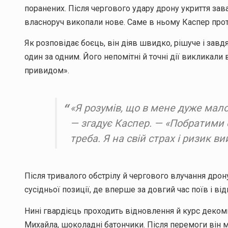
поранених. Після чергового удару дрону укриття зава
власноруч викопали нове. Саме в ньому Каспер прот
Як розповідає боєць, він діяв швидко, рішуче і зав
один за одним. Його непомітні й точні дії викликал
привидом».
«Я розумів, що в мене дуже мало 
— згадує Каспер. — «Побратими
треба. Я на свій страх і ризик в
Після тривалого обстрілу й чергового влучання дрон
сусідньої позиції, де вперше за довгий час поїв і ві
Нині гвардієць проходить відновлення й курс декомпр
Михайла, шоколадні батончики. Після перемоги він 