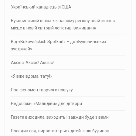
Український канадієць зі США
Буковинський шлюз: як нашому регіону знайти своє
місце в новій світовій логістиці виживання
Від «Bukowińskich Spotkań» – до «Буковинських
зустрічей»
Аксіос! Аксіос! Аксіос!
«Я вже вдома, тату!»
Про фено­мен твор­чого пошуку
Недосяжні «Мальдіви» для дітвори
Газета виходила, виходить і завжди буде з вами!
Посадив сад, виростив трьох дітей і звів будинок