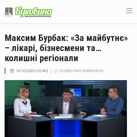
Максим Бурбак: «За майбутнє»
– лікарі, бізнесмени та…
колишні регіонали
ДО
10.10.2020 (10:45)
КОМЕНТАРІ ВИМКНЕНО
МАКСИМ
БУРБАК:
«ЗА
МАЙБУТНЄ»
–
ЛІКАРІ,
БІЗНЕСМЕНИ
ТА…
КОЛИШНІ
РЕГІОНАЛИ