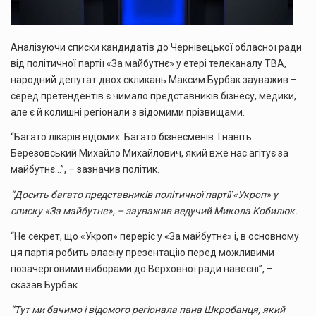
Аналізуючи списки кандидатів до Чернівецької обласної ради
від політичної партії «За майбутнє» у етері телеканалу TВA,
народний депутат двох скликань Максим Бурбак зауважив –
серед претендентів є чимало представників бізнесу, медики,
але є й колишні регіонали з відомими прізвищами.
“Багато лікарів відомих. Багато бізнесменів. І навіть
Березовський Михайло Михайлович, який вже нас агітує за
майбутнє…”, – зазначив політик.
“Досить багато представників політичної партії «Укроп» у
списку «За майбутнє», – зауважив ведучий Микола Кобилюк.
“Не секрет, що «Укроп» переріс у «За майбутнє» і, в основному
ця партія робить власну презентацію перед можливими
позачерговими виборами до Верховної ради навесні”, –
сказав Бурбак.
“Тут ми бачимо і відомого регіонала пана Шкробанця, який