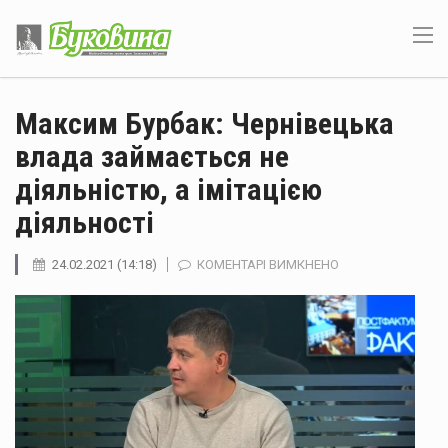
Максим Бурбак: Чернівецька
влада займається не
діяльністю, а імітацією
діяльності
ДО
24.02.2021 (14:18)
КОМЕНТАРІ ВИМКНЕНО
МАКСИМ
БУРБАК:
ЧЕРНІВЕЦЬКА
ВЛАДА
ЗАЙМАЄТЬСЯ
НЕ
ДІЯЛЬНІСТЮ,
А