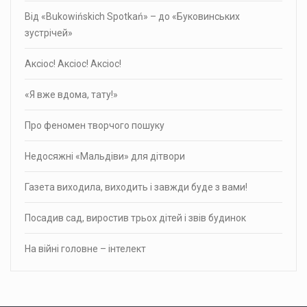
Від «Bukowińskich Spotkań» – до «Буковинських
зустрічей»
Аксіос! Аксіос! Аксіос!
«Я вже вдома, тату!»
Про фено­мен твор­чого пошуку
Недосяжні «Мальдіви» для дітвори
Газета виходила, виходить і завжди буде з вами!
Посадив сад, виростив трьох дітей і звів будинок
На війні головне – інтелект