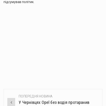
підсумував політик.
ПОПЕРЕДНЯ НОВИНА
Post
У Чернівцях Opel без водія протаранив