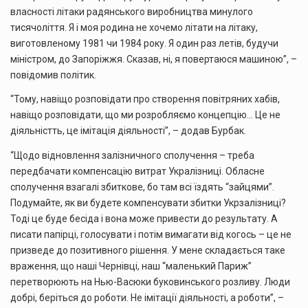
власності літаки радянського виробництва минулого
тисячоліття. Я і моя родина не хочемо літати на літаку,
виготовленому 1981 чи 1984 року. Я один раз летів, будучи
міністром, до Запоріжжя. Сказав, ні, я повертаюся машиною”, –
повідомив політик.
“Тому, навіщо розповідати про створення повітряних хабів,
навіщо розповідати, що ми розробляємо концепцію… Це не
діяльністть, це імітація діяльності”, – додав Бурбак.
“Щодо відновлення залізничного сполучення – треба
передбачати компенсацію витрат Укралізниці. Обласне
сполучення взагалі збиткове, бо там всі їздять “зайцями”.
Подумайте, як ви будете компенсувати збитки Укрзалізниці?
Тоді це буде бесіда і вона може привести до результату. А
писати папірці, голосувати і потім вимагати від когось – це не
призведе до позитивного рішення. У мене складається таке
враження, що наші Чернівці, наш “маленький Париж”
перетворюють на Нью-Васюки буковинського розливу. Люди
добрі, беріться до роботи. Не імітації діяльності, а роботи”, –