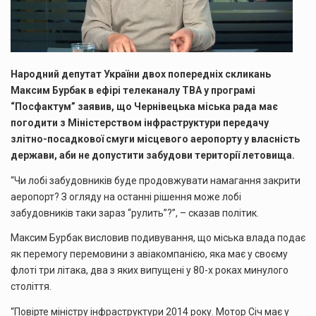
ІМІТАЦІЄЮ
ДІЯЛЬНОСТІ
Народний депутат України двох попередніх скликань
Максим Бурбак в ефірі телеканалу ТВА у програмі
“Посфактум” заявив, що Чернівецька міська рада має
погодити з Міністерством інфраструктури передачу
злітно-посадкової смуги місцевого аеропорту у власність
держави, аби не допустити забудови території летовища.
“Чи лобі забудовників буде продовжувати намагання закрити
аеропорт? З огляду на останні рішення може лобі
забудовників таки зараз “рулить”?”, – сказав політик.
Максим Бурбак висловив подивування, що міська влада подає
як перемогу перемовини з авіакомпанією, яка має у своєму
флоті три літака, два з яких випущені у 80-х роках минулого
століття.
“Повірте міністру інфраструктури 2014 року. Мотор Січ має у