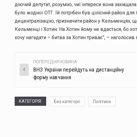
діючий депутат, розумію, чиї інтереси вона захищал
було жодної ОТГ. Їй потрібен був цілісний район для
децентралізацію, призначити район у Кельменцях, щ
Кельменці і Хотин. На Хотин йому не вдасться, бо хот
хочу нагадати – битва за Хотин триває”, – наголосив 
ПОПЕРЕДНЯ НОВИНА
Post
ВНЗ України перейдуть на дистанційну
navigation
форму навчання
КАТЕГОРІЯ:
Без категорії
Політика