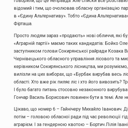
говорили, що це неправда. Але списки все розставил
відомий і тим, що очолював обласну організацію пар
в «Єдину Альтернативу». Тобто «Єдина Альтернатива
Фірташа.
Просто людям зараз «продають» нові обличчя, які бу
«Аграрній партії» маємо таких кандидатів: Бойко Ол
заступником голови Сокирянської райради Козака В
Чернівецького обласного управління лісового та ми
керівником Сокирянського лісництва, ми розуміємо, 
вилізли на цих виборах, що «Бурбак вирубав весь ліс
області. Хто вже рік пиляє ліс і хто його вивозить? Т
І було багато питань стосовно незаконного вирубува
Гончар Василь Борисович повинен бути в темі. Але не
Цікаво, що номер 6 – Гайнічеру Михайло Іванович. Ді
потім – головою обласної ради під час революції гід
аграрієм. І за гендерною квотою – Бортич Лілія Івані