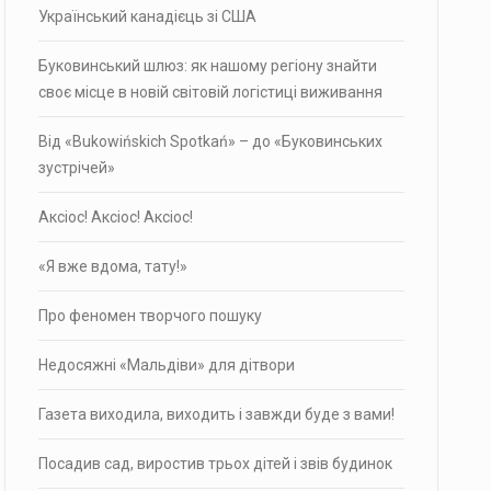
Український канадієць зі США
Буковинський шлюз: як нашому регіону знайти
своє місце в новій світовій логістиці виживання
Від «Bukowińskich Spotkań» – до «Буковинських
зустрічей»
Аксіос! Аксіос! Аксіос!
«Я вже вдома, тату!»
Про фено­мен твор­чого пошуку
Недосяжні «Мальдіви» для дітвори
Газета виходила, виходить і завжди буде з вами!
Посадив сад, виростив трьох дітей і звів будинок