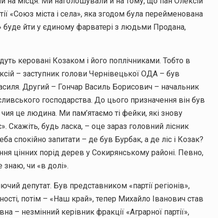
и на місця. Ми наголошували й на тому, що пан Олексій
тії «Союз міста і села», яка згодом була перейменована
» буде йти у єдиному фарватері з людьми Продана,
дуть керовані Козаком і його поплічниками. Тобто в
ексій – заступник голови Чернівецької ОДА – був
асиля. Другий – Гончар Василь Борисович – начальник
сливського господарства. До цього призначення він був
чия це людина. Ми пам’ятаємо ті фейки, які знову
». Скажіть, будь ласка, – оце зараз головний лісник
реба спокійно запитати – де був Бурбак, а де ліс і Козак?
ння цінних порід дерев у Сокирянському районі. Певно,
 знаю, чи «в долі».
ючий депутат. Був представником «партії регіонів»,
ності, потім – «Наш край», тепер Михайло Іванович став
вна – незмінний керівник фракції «Аграрної партії»,