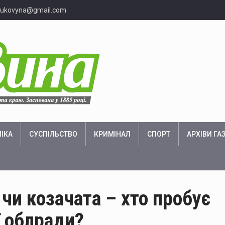
bukovyna@gmail.com
ІКА
СУСПІЛЬСТВО
КРИМІНАЛ
СПОРТ
АРХІВИ ГА
 чи козачата – хто пробує
ї облради?