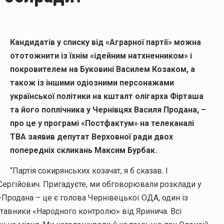
Кандидатів у списку від «Аграрної партії» можна
ототожнити із їхнім «ідейним натхненником» і
покровителем на Буковині Василем Козаком, а
також із іншими одіозними персонажами
української політики на кшталт олігарха Фірташа
та його поплічника у Чернівцях Василя Продана, –
про це у програмі «Постфактум» на телеканалі
ОЇ
TВA заявив депутат Верховної ради двох
попередніх скликань Максим Бурбак.
“Партія сокирянських козачат, я б сказав. І
ергійович. Пригадуєте, ми обговорювали розклади у
-Продана – це є голова Чернівецької ОДА, один із
дставники «Народного контролю» від Яринича. Всі