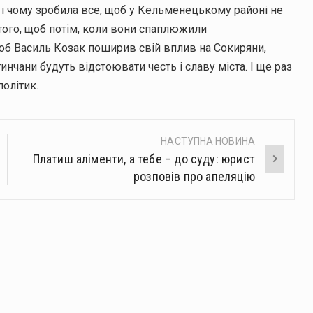
а і чому зробила все, щоб у Кельменецькому районі не
 того, щоб потім, коли вони спаплюжили
об Василь Козак поширив свій вплив на Сокиряни,
инчани будуть відстоювати честь і славу міста. І ще раз
політик.
НАСТУПНА НОВИНА
Платиш аліменти, а тебе – до суду: юрист
розповів про апеляцію