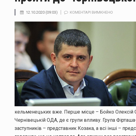
ДО
12.10.2020 (09:03)
КОМЕНТАРІ ВИМКНЕНО
МАКСИМ
БУРБАК:
АГРАРІЇ
ЧИ
КОЗАЧАТА
–
ХТО
ПРОБУЄ
ПРОЙТИ
ДО
ЧЕРНІВЕЦЬК
ОБЛРАДИ?
кельменецьких вже. Перше місце – Бойко Олексій С
Чернівецькій ОДА, де є групи впливу. Група Фірташа
заступників – представник Козака, а всі інші – пре