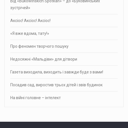
Від «Bukowińskich Spotkań» – до «Буковинських
зустрічей»
Аксіос! Аксіос! Аксіос!
«Я вже вдома, тату!»
Про фено­мен твор­чого пошуку
Недосяжні «Мальдіви» для дітвори
Газета виходила, виходить і завжди буде з вами!
Посадив сад, виростив трьох дітей і звів будинок
На війні головне – інтелект