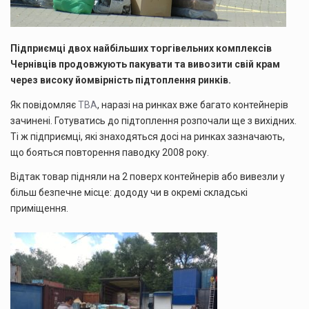
(ФОТО)
Підприємці двох найбільших торгівельних комплексів
Чернівців продовжують пакувати та вивозити свій крам
через високу йомвірність підтоплення ринків.
Як повідомляє
ТВА
, наразі на ринках вже багато контейнерів
зачинені. Готуватись до підтоплення розпочали ще з вихідних.
Ті ж підприємці, які знаходяться досі на ринках зазначають,
що бояться повторення паводку 2008 року.
Відтак товар підняли на 2 поверх контейнерів або вивезли у
більш безпечне місце: дододу чи в окремі складські
приміщення.