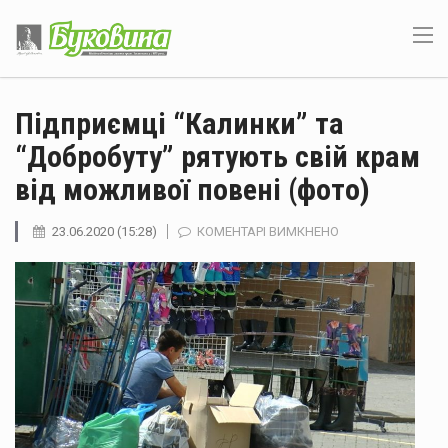
Підприємці “Калинки” та
“Добробуту” рятують свій крам
від можливої повені (фото)
ДО
23.06.2020 (15:28)
КОМЕНТАРІ ВИМКНЕНО
ПІДПРИЄМЦІ
“КАЛИНКИ”
ТА
“ДОБРОБУТУ”
РЯТУЮТЬ
СВІЙ
КРАМ
ВІД
МОЖЛИВОЇ
ПОВЕНІ