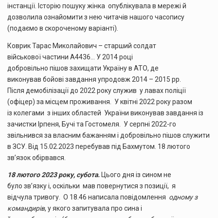
інстанції. Історію пошуку жінка опублікувала в мережі й
дозволила ознайомити з нею читачів нашого часопису
(подаємо в скороченому варіанті).
Коврик Тарас Миколайович – старший солдат
військової частини А4436… У 2014 році
добровільно пішов захищати Україну в АТО, де
виконував бойові завдання упродовж 2014 – 2015 рр.
Після демобілізації до 2022 року служив у лавах поліції
(офіцер) за місцем проживання. У квітні 2022 року разом
із колегами з інших областей України виконував завдання із
зачистки Ірпеня, Бучі та Гостомеля. У серпні 2022-го
звільнився за власним бажанням і добровільно пішов служити
в ЗСУ. Від 15.02.2023 перебував під Бахмутом. 18 лютого
зв’язок обірвався.
18 лютого 2023 року, субота.
Цього дня із сином не
було зв’язку і, оскільки мав повернутися з позиції, я
відчула тривогу. О 18.46 написала повідомлення
одному з
командирів
, у якого запитувала про сина і