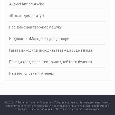
Аксіос! Аксіос! Аксіос!
«Я вже вдома, тату!»
Про фено­мен твор­чого пошуку
Недосяжні «Мальдіви» для дітвори
Газета виходила, виходить і завжди буде з вами!
Посадив сад, виростив трьох дітей і звів будинок
На війні головне – інтелект
© 2026 КП Редакція газети «Буковина». Усі права захищено. За повного чи часткового
використання текстів та зображень чи за будь-якого іншого поширення інформації з
сайту газети гіперпосилання на http://bukovyna.com.ua – обов’язкове.