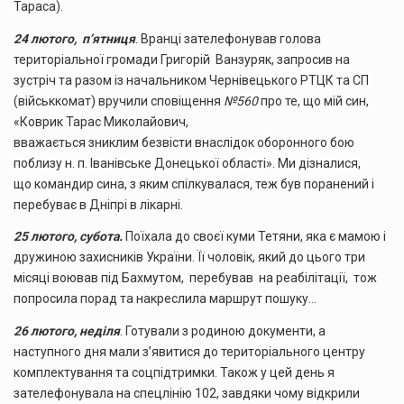
Тараса).
24 лютого,
п’ятниця
. Вранці зателефонував голова
територіальної громади Григорій Ванзуряк, запросив на
зустріч та разом із начальником Чернівецького РТЦК та СП
(військкомат) вручили сповіщення
№560
про те, що мій син,
«Коврик Тарас Миколайович,
вважається зниклим безвісти внаслідок оборонного бою
поблизу н. п. Іванівське Донецької області». Ми дізналися,
що командир сина, з яким спілкувалася
,
теж був поранений і
перебуває в Дніпрі в лікарні.
25 лютого, субота.
Поїхала до своєї куми Тетяни, яка є мамою і
дружиною захисників України. Її чоловік, який до цього три
місяці воював під Бахмутом, перебував на реабілітації, тож
попросила порад та накреслила маршрут пошуку…
26 лютого,
неділя
. Готували з родиною документи, а
наступного дня мали з’явитися до територіального центру
комплектування та соцпідтримки. Також у цей день я
зателефонувала на спецлінію 102, завдяки чому відкрили