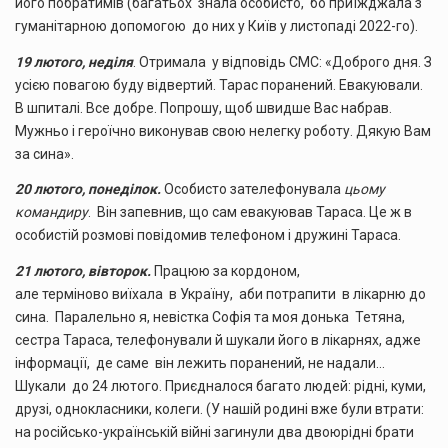
його побратимів (багатьох знала особисто, бо приїжджала з
гуманітарною допомогою до них у Київ у листопаді 2022-го).
19 лютого, неділя
. Отримала у відповідь СМС: «Доброго дня. З
усією повагою буду відвертий. Тарас поранений. Евакуювали.
В шпиталі. Все добре. Попрошу, щоб швидше Вас набрав.
Мужньо і героїчно виконував свою нелегку роботу. Дякую Вам
за сина».
20 лютого, понеділок.
Особисто зателефонувала
цьому
командиру
. Він запевнив, що сам евакуював Тараса. Це ж в
особистій розмові повідомив телефоном і дружині Тараса.
21 лютого, вівторок.
Працюю за кордоном,
але терміново виїхала в Україну, аби потрапити в лікарню до
сина. Паралельно я, невістка Софія та моя донька Тетяна,
сестра Тараса, телефонували й шукали його в лікарнях, адже
інформації, де саме він лежить поранений, не надали…
Шукали до 24 лютого. Приєдналося багато людей: рідні, куми,
друзі, однокласники, колеги. (У нашій родині вже були втрати:
на російсько-українській війні загинули два двоюрідні брати