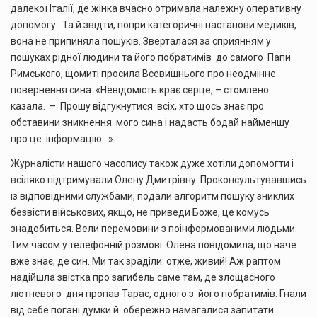
далекої Італії, де жінка вчасно отримала належну оперативну
допомогу. Та й звідти, попри категоричні настанови медиків,
вона не припиняла пошуків. Зверталася за сприянням у
пошуках рідної людини та його побратимів до самого Папи
Римського, щомиті просила Всевишнього про неодмінне
повернення сина. «Невідомість крає серце, – стомлено
казала. – Прошу відгукнутися всіх, хто щось знає про
обставини зникнення мого сина і надасть бодай найменшу
про це інформацію…».
Журналісти нашого часопису також дуже хотіли допомогти і
всіляко підтримували Олену Дмитрівну. Проконсультувавшись
із відповідними службами, подали алгоритм пошуку зниклих
безвісти військових, якщо, не приведи Боже, це комусь
знадобиться. Вели перемовини з поінформованими людьми.
Тим часом у телефонній розмові Олена повідомила, що наче
вже знає, де син. Ми так зраділи: отже, живий! Аж раптом
надійшла звістка про загибель саме там, де злощасного
лютневого дня пропав Тарас, одного з його побратимів. Гнали
від себе погані думки й обережно намагалися запитати