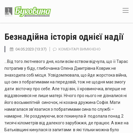
Безнадійна історія однієї надії
ДО
04.05.2023 (13:37)
КОМЕНТАРІ ВИМКНЕНО
БЕЗНАДІЙНА
…Від того лютневого дня, коли всім єством відчула, що її Тарас
ІСТОРІЯ
ОДНІЄЇ
потрапив у біду, глибочанка Олена Дмитрівна Коврик не
НАДІЇ
знаходила собі місця. Усвідомлювала, що йде жорстока війна,
що син з побратимами на передовій, тож не щодня має змогу
дати вісточку про себе. Але тоді він, її кровиночка, вперше не
віддзвонився не лише матері. Нічого про нього не дізналися ні
його восьмилітній синочок, ні кохана дружина Софія. Мати
намагалася зв’язатися з побратимами сина по службі –
намарне…Не роздумуючи, все покинула й подолала понад 2
тисячі кілометрів від далекого зарубіжжя, де працює. А вже на
Батьківщині кинулася із запитами в які тільки можна було