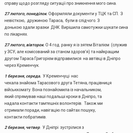
справу щодо розгляду ситуації про зникнення мого сина.
27 лютого, понеділок
. Оформляли документи у ТЦК та СП. З
невісткою, дружиною Тараса, були в слідчого. З
донькою здали зразки ДНК. Вирішила самотужки шукати сина
по лікарнях.
27 лютого, вівторок
. О 4 год. ранку я із зятем Віталієм (служив
у ЗСУ, але комісований за станом здоров’я) та найкращим
другом Тараса Григорієм відправилися на автівці в Дніпро
через Кременчук.
1 березня, середа.
У Кременчуці нас
чекала знайома Тарасового друга Тетяна, працівниця
військкомату. Вона познайомила із начальником,
який спрямував наші подальші кроки в Дніпро, та
надала контакти тамтешніх волонтерів. Також ми
отримали поради, навігацію по сайтах пошуку,
контакти побратимів.
2 березня, четвер
. У Дніпрі зустрілися з