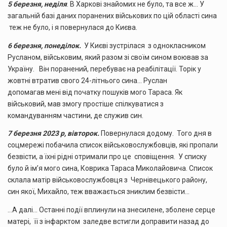
5 березня, неділя
. В Харкові знайомих не було, та все ж… У
загальній базі даних поранених військових по цій області сина
теж не було, і я повернулася до Києва.
6 березня, понеділок.
У Києві зустрілася з однокласником
Русланом, військовим, який разом зі своїм сином воював за
Україну. Він поранений, перебуває на реабілітації. Торік у
жовтні втратив свого 24-літнього сина… Руслан
допомагав мені від початку пошуків мого Тараса. Як
військовий, мав змогу простіше спілкуватися з
командуванням частини, де служив син.
7 березня 2023 р, вівторок.
Повернулася додому. Того дня в
соцмережі побачила список військовослужбовців, які пропали
безвісти, а їхні рідні отримали про це сповіщення. У списку
було й ім’я мого сина, Коврика Тараса Миколайовича. Список
склала матір військовослужбовця з Чернівецького району,
син якої, Михайло, теж вважається зниклим безвісти…
…А далі… Останні події вплинули на знесилене, зболене серце
матері, її з інфарктом заледве встигли доправити назад до