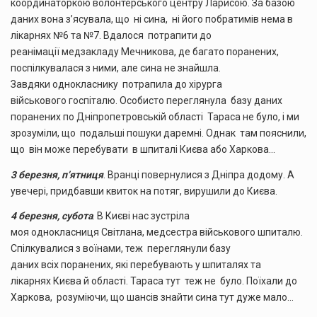
координаторкою волонтерського центру Ларисою. За базою
даних вона з’ясувала, що ні сина, ні його побратимів нема в
лікарнях №6 та №7. Вдалося потрапити до
реанімації медзакладу Мечникова, де багато поранених,
поспілкувалася з ними, але сина не знайшла.
Завдяки однокласнику потрапила до хірурга
військового госпіталю. Особисто переглянула базу даних
поранених по Дніпропетровській області Тараса не було, і ми
зрозуміли, що подальші пошуки даремні. Однак там пояснили,
що він може перебувати в шпиталі Києва або Харкова…
3 березня, п’ятниця
. Вранці повернулися з Дніпра додому. А
увечері, придбавши квиток на потяг, вирушили до Києва.
4 березня, субота
. В Києві нас зустріла
моя однокласниця Світлана, медсестра військового шпиталю.
Спілкувалися з воїнами, теж переглянули базу
даних всіх поранених, які перебувають у шпиталях та
лікарнях Києва й області. Тараса тут теж не було. Поїхали до
Харкова, розуміючи, що шансів знайти сина тут дуже мало…