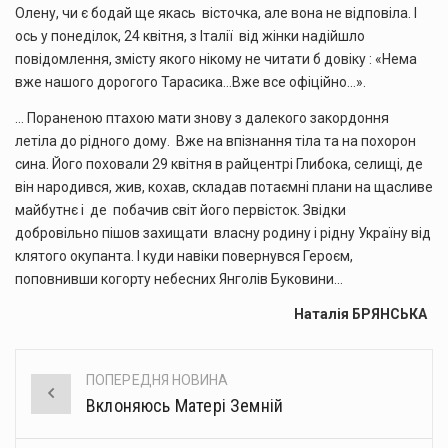
Олену, чи є бодай ще якась вісточка, але вона не відповіла. І
ось у понеділок, 24 квітня, з Італії від жінки надійшло
повідомлення, змісту якого нікому не читати б довіку : «Нема
вже нашого дорогого Тарасика…Вже все офіційно…».
… Пораненою птахою мати знову з далекого закордоння
летіла до рідного дому. Вже на впізнання тіла та на похорон
сина. Його поховали 29 квітня в райцентрі Глибока, селищі, де
він народився, жив, кохав, складав потаємні плани на щасливе
майбутнє і де побачив світ його первісток. Звідки
добровільно пішов захищати власну родину і рідну Україну від
клятого окупанта. І куди навіки повернувся Героєм,
поповнивши когорту небесних Янголів Буковини…
Наталія БРЯНСЬКА
ПОПЕРЕДНЯ НОВИНА
Post
Вклоняюсь Матері Земній
navigation