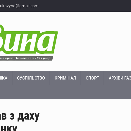
bukovyna@gmail.com
ІКА
СУСПІЛЬСТВО
КРИМІНАЛ
СПОРТ
АРХІВИ ГА
в з даху
инку