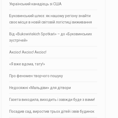
Український канадієць зі США
Буковинський шлюз: як нашому регіону знайти
своє місце в новій світовій логістиці виживання
Від «Bukowińskich Spotkań» – до «Буковинських
зустрічей»
Аксіос! Аксіос! Аксіос!
«Я вже вдома, тату!»
Про фено­мен твор­чого пошуку
Недосяжні «Мальдіви» для дітвори
Газета виходила, виходить і завжди буде з вами!
Посадив сад, виростив трьох дітей і звів будинок