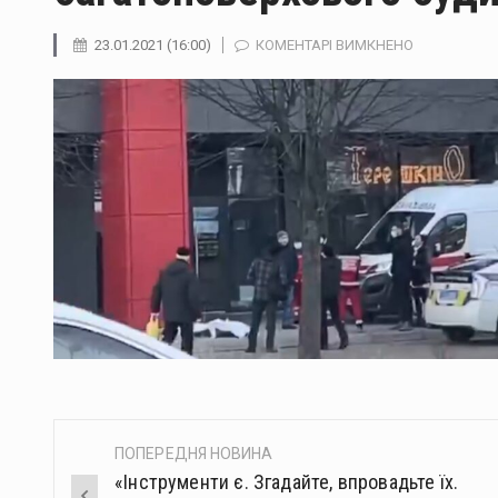
ДО
23.01.2021 (16:00)
КОМЕНТАРІ ВИМКНЕНО
У
ЧЕРНІВЦЯХ
ЧОЛОВІК
ВПАВ
З
ДАХУ
БАГАТОПОВ
БУДИНКУ
ПОПЕРЕДНЯ НОВИНА
Post
«Інструменти є. Згадайте, впровадьте їх.