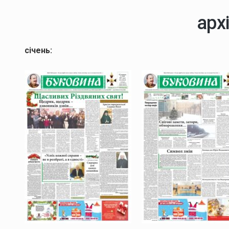
арх
січень: