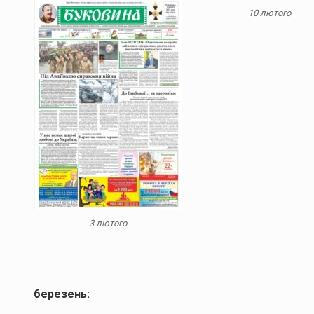
10 лютого
3 лютого
березень: