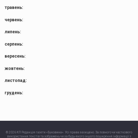
травень:
червень:
липень:
серпень:
вересень:
жовтень:
листопад:
грудень:
© 2026 КП Редакція газети «Буковина». Усі права захищено. За повного чи часткового
використання текстів та зображень чи за будь-якого іншого поширення інформації з