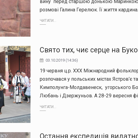
вину перед старшою донькою Маринкою, я
розмові Галина Герелюк. Її життя кардин
ЧИТАТИ...
Свято тих, чиє серце на Бук
03.10.2019 (14:36)
19 червня ц.р. ХХХ Міжнародний фольклор
розпочався у польських містах Ястров’є т
Кимполунга-Молдавенеск, угорського Бон
Любань і Дзержуньов. А 28-29 вересня ф
ЧИТАТИ...
Остання експедиція видатно