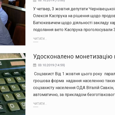
03.10.2019 (15:00)
У четвер, 3 жовтня депутати Чернівецько
Олексія Каспрука на рішення щодо продо
Батюкевичем щодо діяльності закладу хар
подолання вето Каспрука проголосували 
ЧИТАТИ...
Удосконалено монетизацію п
03.10.2019 (14:59)
Соцзахист Від 1 жовтня цього року парал
грошова форма надання населенню таких 
соцзахисту населення ОДА Віталій Савкін,
автоматично, за прикладом безготівково
ЧИТАТИ...