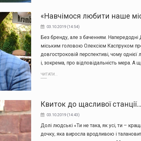
«Навчімося любити наше мі
03.10.2019 (14:54)
Без бренду, але з баченням. Напередодні
міським головою Олексієм Каспруком про 
довгостроковій перспективі, чому однієї 
і, зокрема, про відповідальність мера. А 
ЧИТАТИ...
Квиток до щасливої станції
03.10.2019 (14:43)
Долі людські «Ти не така, як усі, ти – кр
дочку, яка виросла вродливою і таланов