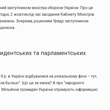
ий заступником міністра оборони України. Про це
дні, 2 жовтня,під час засідання Кабінету Міністрів
изначень. Зокрема, рішенням Уряду заступником
арценюка…
езидентських та парламентських
 р. в Україні відбувалися на унікальному фоні – тут,
стала былью”. Що це за казка? А про “народного
”. Мільйони громадян України отримують інформацію