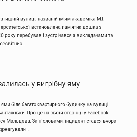
атишній вулиці, названій ім’ям академіка М.І.
верситетської встановлена пам’ятна дошка з
0 року перебував і зустрічався з викладачами та
всесвітньо…
валилась у вигрібну яму
ї ями біля багатоквартирного будинку на вулиці
антажівки. Про це на своїй сторінці у Facebook
я Мальцева. За її словами, інцидент стався вчора
ідреагували.…