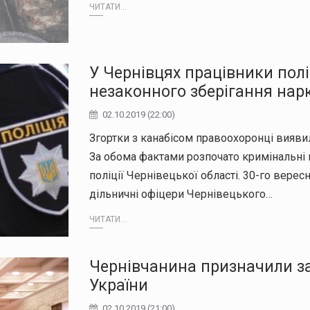
ЧИТАТИ...
У Чернівцях працівники пол
незаконного зберігання нар
02.10.2019 (22:00)
Згортки з канабісом правоохоронці виявил
За обома фактами розпочато кримінальні 
поліції Чернівецької області. 30-го вере
дільничні офіцери Чернівецького…
ЧИТАТИ...
Чернівчанина призначили з
України
02.10.2019 (21:00)