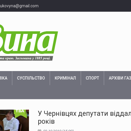
bukovyna@gmail.com
ІКА
СУСПІЛЬСТВО
КРИМІНАЛ
СПОРТ
АРХІВИ ГА
У Чернівцях депутати відда
років