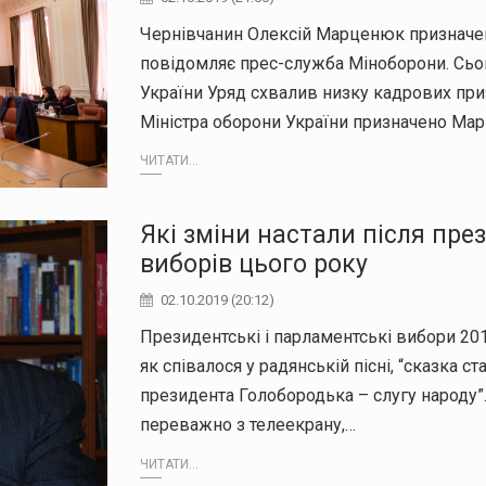
Чернівчанин Олексій Марценюк призначен
повідомляє прес-служба Міноборони. Сього
України Уряд схвалив низку кадрових пр
Міністра оборони України призначено М
ЧИТАТИ...
Які зміни настали після пр
виборів цього року
02.10.2019 (20:12)
Президентські і парламентські вибори 2019
як співалося у радянській пісні, “сказка 
президента Голобородька – слугу народу
переважно з телеекрану,…
ЧИТАТИ...