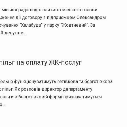
ї міської ради подолали вето міського голови
вження дії договору з підприємцем Олександром
чування “Халабуда” у парку “Жовтневий”. За
33 депутати…
ільг на оплату ЖК-послуг
ельно функціонуватимуть готівкова та безготівкова
пільг. Як розповів директор департаменту
 пільги в безготівковій формі призначатимуться
го…