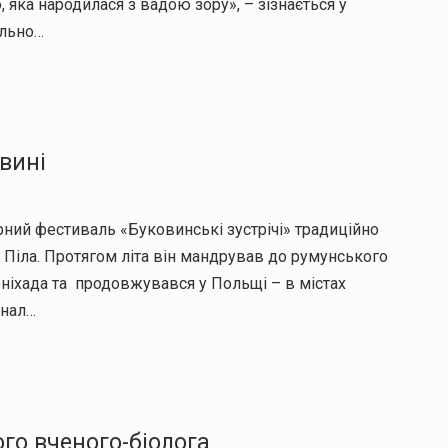
ка народилася з вадою зору», – зізнається у
ально…
овині
ний фестиваль «Буковинські зустрічі» традиційно
а Піла. Протягом літа він мандрував до румунського
іхада та продовжувався у Польщі – в містах
інал…
го вченого-біолога