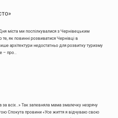
сто»
 Дня міста ми поспілкувалися з Чернівецьким
те, як повинні розвиватися Чернівці в
лише архітектури недостатньо для розвитку туризму
ще – про…
…
аща за всіх…» Так запевняла мама змалечку незрячу
итою Спокута провини «Усе життя я відчуваю свою