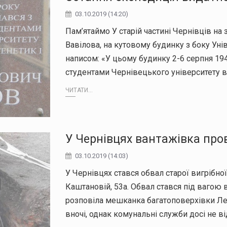
03.10.2019 (14:20)
Пам’ятаймо У старій частині Чернівців на з
Вавілова, на кутовому будинку з боку Уні
написом: «У цьому будинку 2-6 серпня 194
студентами Чернівецького університету 
ЧИТАТИ...
У Чернівцях вантажівка про
03.10.2019 (14:03)
У Чернівцях стався обвал старої вигрібно
Каштановій, 53а. Обвал стався під вагою в
розповіла мешканка багатоповерхівки Лес
вночі, однак комунальні служби досі не в