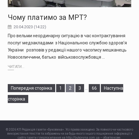
Чому платимо за МРТ?
20.04.2023 (14:22)
Про вельми неординарну ситуацію в час контрактування
послуг медзакладами з Національною службою здоров’я
України розповів у редакції нашого часопису мешканець
Новоселиччини, батько військовослужбовця …
ЧИТАТИ...
Сторінка
Сторінка
Сторінка
Сторінка
Попередня сторінка
1
2
3
…
66
Наступна
сторінка
© 2026 КП Редакція газети «Буковина». Усі права захищено. За повного чи часткового
використання текстів та зображень чи за будь-якого іншого поширення інформації з
сайту газети гіперпосилання на http://bukovyna.com.ua – обов’язкове.